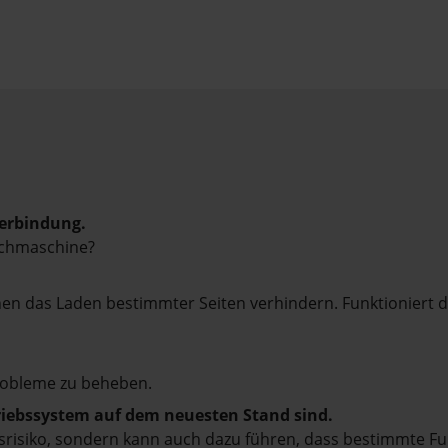
verbindung.
uchmaschine?
n das Laden bestimmter Seiten verhindern. Funktioniert d
robleme zu beheben.
triebssystem auf dem neuesten Stand sind.
eitsrisiko, sondern kann auch dazu führen, dass bestimmte F