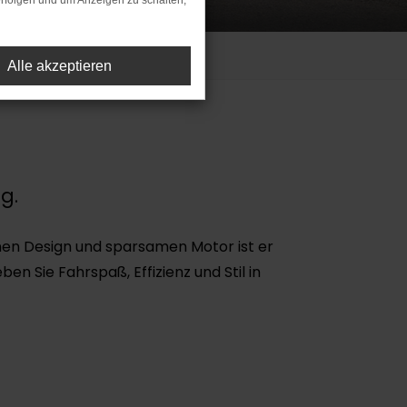
rfolgen und um Anzeigen zu schalten,
₂-Klasse D.
Alle akzeptieren
g.
rnen Design und sparsamen Motor ist er
ben Sie Fahrspaß, Effizienz und Stil in