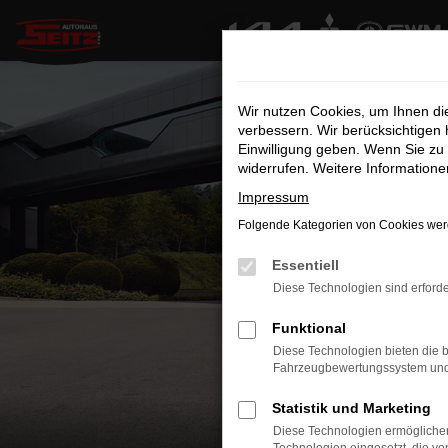
Zum
Hauptinhalt
springen
Wir nutzen Cookies, um Ihnen d
verbessern. Wir berücksichtigen 
Einwilligung geben. Wenn Sie zu 
widerrufen. Weitere Information
Impressum
Folgende Kategorien von Cookies werd
Essentiell
Diese Technologien sind erforde
Funktional
Diese Technologien bieten die b
Fahrzeugbewertungssystem und w
Statistik und Marketing
Diese Technologien ermöglichen