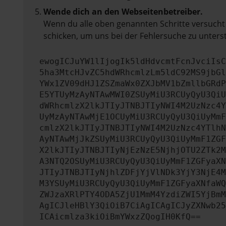
Wende dich an den Webseitenbetreiber.
Wenn du alle oben genannten Schritte versucht 
schicken, um uns bei der Fehlersuche zu unters
ewogICJuYW1lIjogIk5ldHdvcmtFcnJvciIsC
5ha3MtcHJvZC5hdWRhcmlzLm5ldC92MS9jbGl
YWx1ZV09dHJ1ZSZmaWx0ZXJbMV1bZmllbGRdP
E5YTUyMzAyNTAwMWI0ZSUyMiU3RCUyQyU3QiU
dWRhcmlzX2lkJTIyJTNBJTIyNWI4M2UzNzc4Y
UyMzAyNTAwMjE1OCUyMiU3RCUyQyU3QiUyMmF
cmlzX2lkJTIyJTNBJTIyNWI4M2UzNzc4YTlhN
AyNTAwMjJkZSUyMiU3RCUyQyU3QiUyMmF1ZGF
X2lkJTIyJTNBJTIyNjEzNzE5NjhjOTU2ZTk2M
A3NTQ2OSUyMiU3RCUyQyU3QiUyMmF1ZGFyaXN
JTIyJTNBJTIyNjhlZDFjYjVlNDk3YjY3NjE4M
M3YSUyMiU3RCUyQyU3QiUyMmF1ZGFyaXNfaWQ
ZWJzaXRlPTY4ODA5ZjU1MmM4YzdiZWI5YjBmM
AgICJleHBlY3QiOiB7CiAgICAgICJyZXNwb25
ICAicmlza3kiOiBmYWxzZQogIH0KfQ==