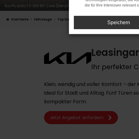
Technologien eingesetzt, die v
Kia Picanto 1.0 GDI MT Core (Benzin/Manuell); 50 kW (68 PS): Kraftstoff
die für Ihre Interessen relevant s
Startseite
Fahrzeuge
Top Deals
Kia Picanto 1.0 Core
Speichern
Leasingan
Ihr perfekter C
Klein, wendig und voller Komfort – der
ideal für Stadt und Alltag. Fünf Türen s
kompakter Form.
Jetzt Angebot anfordern