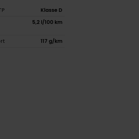
TP
Klasse D
5,2 l/100 km
rt
117 g/km