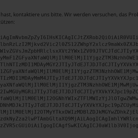
hast, kontaktiere uns bitte. Wir werden versuchen, das Pr
tützen:
iAgImNvbmZpZyI6IHsKICAgICJtZXRob2QiOiAiR0VUI
lbnRzLzI2Mjkvd2Vic2l0ZS12ZWhpY2xlcz9maWx0ZXJ
W1vZGVsJmZpbHRlclsxXVt2YWx1ZV09JTVCJTdCJTIyY
yMmF1ZGFyaXNfaWQlMjIlM0ElMjI1YjgzZTM3NzhhOWE
TlhNTIzMDI1MDAyMGY2JTIyJTdEJTJDJTdCJTIyYXVkY
1ZGFyaXNfaWQlMjIlM0ElMjI1YjgzZTM3NzhhOWE1MjM
TIzMDI1MDAyMmM4JTIyJTdEJTJDJTdCJTIyYXVkYXJpc
yaXNfaWQlMjIlM0ElMjI1YjgzZTM3NzhhOWE1MjMwMjU
2IwMGUyMGRiJTIyJTdEJTJDJTdCJTIyYXVkYXJpc19pZ
faWQlMjIlM0ElMjI2OGNhYWIxZTFlMWIzYjJlOTgwZWM
DNhMDJkJTIyJTdEJTJDJTdCJTIyYXVkYXJpc19pZCUyM
lMjIlM0ElMjI2OTMyYTkxOWIzMDBlZDJkMGYwZDhkZjE
zdkNyZza2lwPTAmbGltaXQ9MjAiLAogICAgImhlYWRlc
zZVR5cGUiOiAiIgogICAgfSwKICAgICJ0aW1lb3V0Ijo