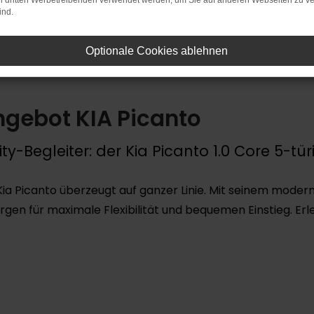
on dritten Werbetreibenden verwendet werden, um Sie auf anderen Webseiten zu ve
verbrauch kombiniert 5,2 l/100 km; CO₂-Emissionen kombiniert 117 g/km. CO
ind.
Optionale Cookies ablehnen
gebot KIA Picanto
ity-Begleiter: der Kia Picanto 1.0 Core 5-türi
 Kia Picanto überzeugt auf ganzer Linie. Mit seinem mode
orgen für maximale Flexibilität und bequemen Einstieg. Erle