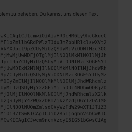
oblem zu beheben. Du kannst uns diesen Text
iwKICAgICJ1cmwiOiAiaHR0cHM6Ly9hcGkueC
bMF1bZmllbGRdPWlzT3duJmZpbHRlclswXVt2
XVkYXJpc19pZCUyMiUzQSUyMjViODNlMzc3OG
1MjMwMjUwMDFjOTglMjIlN0QlMkMlN0IlMjJh
XJpc19pZCUyMiUzQSUyMjViODNlMzc3OGE5YT
wMjUwMDIxN2MlMjIlN0QlMkMlN0IlMjJhdWRh
19pZCUyMiUzQSUyMjViODNlMzc3OGE5YTUyMz
wMDIyZmElMjIlN0QlMkMlN0IlMjJhdWRhcmlz
CUyMiUzQSUyMjY2ZGFiYjI5ODc4NDhmODRjZD
wMjQlMjIlN0QlMkMlN0IlMjJhdWRhcmlzX2lk
iUzQSUyMjY4ZWQxZDRmZjkzYzdjOGY1ZDA1MG
lMjIlN0QlNUQmZmlsdGVyWzFdW29wXT1JTiZ3
nMiOiB7fSwKICAgICJib2R5IjogbnVsbCwKIC
gMCwKICAgICJwcm9ncmVzcyI6IG51bGwsCiAg