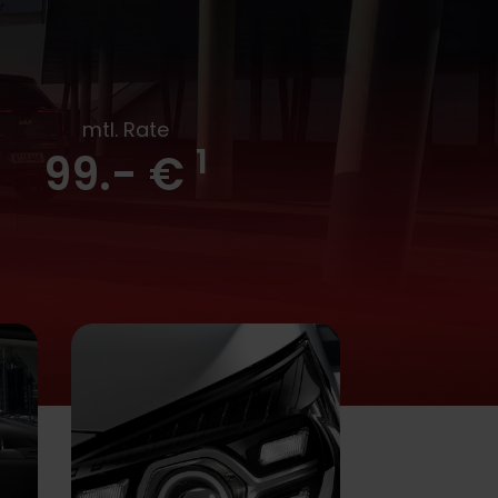
mtl. Rate
1
99.- €