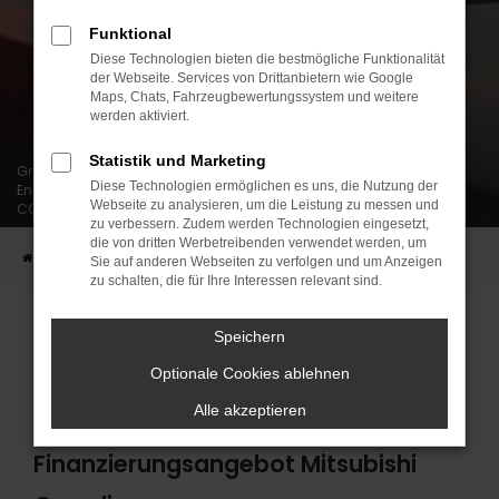
Funktional
Diese Technologien bieten die bestmögliche Funktionalität
der Webseite. Services von Drittanbietern wie Google
Maps, Chats, Fahrzeugbewertungssystem und weitere
werden aktiviert.
Statistik und Marketing
Grandis Mildhybrid Diamant 1.3 Turbo 104 kW (140 PS) 6-Gang |
Diese Technologien ermöglichen es uns, die Nutzung der
Energieverbrauch 6,0 l / 100 km Benzin; CO2-Emission 137 g /km;
Webseite zu analysieren, um die Leistung zu messen und
CO2- Klasse E
zu verbessern. Zudem werden Technologien eingesetzt,
die von dritten Werbetreibenden verwendet werden, um
Startseite
Fahrzeuge
Top Deals
Der Mitsubishi Grandis
Sie auf anderen Webseiten zu verfolgen und um Anzeigen
zu schalten, die für Ihre Interessen relevant sind.
Speichern
Optionale Cookies ablehnen
Alle akzeptieren
Finanzierungsangebot Mitsubishi