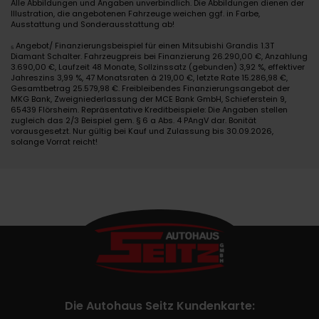
Alle Abbildungen und Angaben unverbindlich. Die Abbildungen dienen der
Illustration, die angebotenen Fahrzeuge weichen ggf. in Farbe,
Ausstattung und Sonderausstattung ab!
₅ Angebot/ Finanzierungsbeispiel für einen Mitsubishi Grandis 1.3T
Diamant Schalter. Fahrzeugpreis bei Finanzierung 26.290,00 €, Anzahlung
3.690,00 €, Laufzeit 48 Monate, Sollzinssatz (gebunden) 3,92 %, effektiver
Jahreszins 3,99 %, 47 Monatsraten à 219,00 €, letzte Rate 15.286,98 €,
Gesamtbetrag 25.579,98 €. Freibleibendes Finanzierungsangebot der
MKG Bank, Zweigniederlassung der MCE Bank GmbH, Schieferstein 9,
65439 Flörsheim. Repräsentative Kreditbeispiele: Die Angaben stellen
zugleich das 2/3 Beispiel gem. § 6 a Abs. 4 PAngV dar. Bonität
vorausgesetzt. Nur gültig bei Kauf und Zulassung bis 30.09.2026,
solange Vorrat reicht!
Die Autohaus Seitz Kundenkarte: