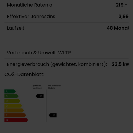
Monatliche Raten à
219,- €
Effektiver Jahreszins
3,99%
Laufzeit
48 Monate
Verbrauch & Umwelt: WLTP
Energieverbrauch (gewichtet, kombiniert):
23,5 kWh
CO2-Datenblatt: