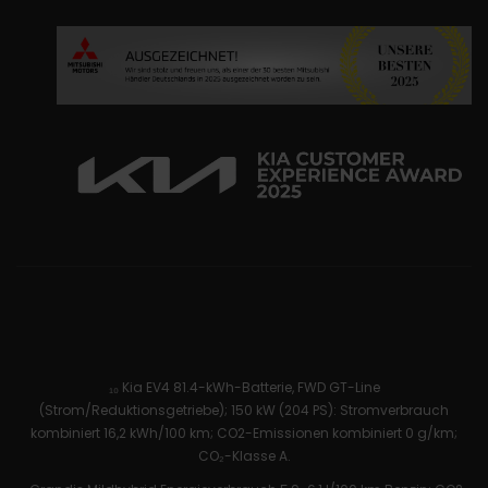
₁₀ Kia EV4 81.4-kWh-Batterie, FWD GT-Line
(Strom/Reduktionsgetriebe); 150 kW (204 PS): Stromverbrauch
kombiniert 16,2 kWh/100 km; CO2-Emissionen kombiniert 0 g/km;
CO₂-Klasse A.