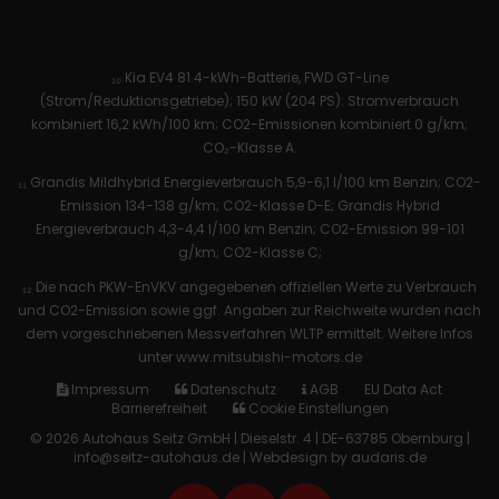
₁₀ Kia EV4 81.4-kWh-Batterie, FWD GT-Line
(Strom/Reduktionsgetriebe); 150 kW (204 PS): Stromverbrauch
kombiniert 16,2 kWh/100 km; CO2-Emissionen kombiniert 0 g/km;
CO₂-Klasse A.
₁₁ Grandis Mildhybrid Energieverbrauch 5,9-6,1 l/100 km Benzin; CO2-
Emission 134-138 g/km; CO2-Klasse D-E; Grandis Hybrid
Energieverbrauch 4,3-4,4 l/100 km Benzin; CO2-Emission 99-101
g/km; CO2-Klasse C;
₁₂ Die nach PKW-EnVKV angegebenen offiziellen Werte zu Verbrauch
und CO2-Emission sowie ggf. Angaben zur Reichweite wurden nach
dem vorgeschriebenen Messverfahren WLTP ermittelt. Weitere Infos
unter www.mitsubishi-motors.de
Impressum
Datenschutz
AGB
EU Data Act
Barrierefreiheit
Cookie Einstellungen
© 2026 Autohaus Seitz GmbH | Dieselstr. 4 | DE-63785 Obernburg |
info@seitz-autohaus.de |
Webdesign by audaris.de