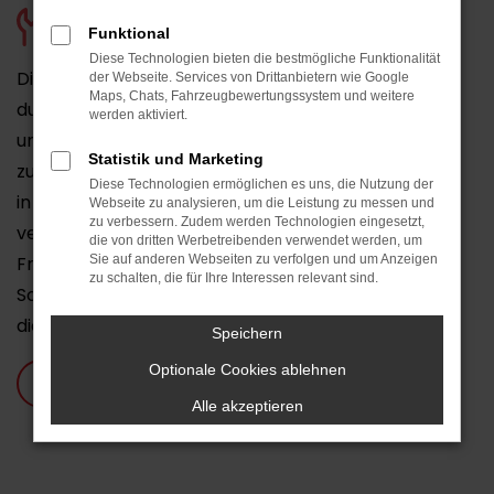
HU & AU
Funktional
Diese Technologien bieten die bestmögliche Funktionalität
Die Abgasuntersuchung wird von uns selbst
der Webseite. Services von Drittanbietern wie Google
Maps, Chats, Fahrzeugbewertungssystem und weitere
durchgeführt, für die HU arbeiten wir mit einer
werden aktiviert.
unabhängigen und zertifizierten Prüforganisation
Statistik und Marketing
zusammen. TÜV SÜD kommt hierfür direkt
Diese Technologien ermöglichen es uns, die Nutzung der
in unsere Werkstatt, womit Sie lange Wege
Webseite zu analysieren, um die Leistung zu messen und
zu verbessern. Zudem werden Technologien eingesetzt,
vermeiden. Die Prüfungen sind von Montag bis
die von dritten Werbetreibenden verwendet werden, um
Freitag möglich und wir bieten einen Rundum-
Sie auf anderen Webseiten zu verfolgen und um Anzeigen
zu schalten, die für Ihre Interessen relevant sind.
Sorglos-Service inklusive Reparaturen, sofern
diese vonnöten sind.
Speichern
Optionale Cookies ablehnen
Werkstatttermin buchen
Alle akzeptieren