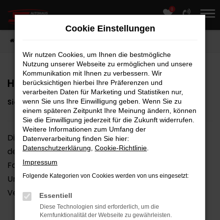
0
Zum
Hauptinhalt
Cookie Einstellungen
springen
Startseite
Werkstatt & Service
Serviceleistungen
HU & AU
Wir nutzen Cookies, um Ihnen die bestmögliche
Nutzung unserer Webseite zu ermöglichen und unsere
Kommunikation mit Ihnen zu verbessern. Wir
Haupt- und Abgasuntersuchung
berücksichtigen hierbei Ihre Präferenzen und
verarbeiten Daten für Marketing und Statistiken nur,
Sicherheit und Umweltschutz für Ihr Fahrzeug
wenn Sie uns Ihre Einwilligung geben. Wenn Sie zu
einem späteren Zeitpunkt Ihre Meinung ändern, können
Sie die Einwilligung jederzeit für die Zukunft widerrufen.
Weitere Informationen zum Umfang der
Die Haupt- und Abgasuntersuchung (HU/AU) ist für
Datenverarbeitung finden Sie hier:
Datenschutzerklärung
,
Cookie-Richtlinie
.
den sicheren Betrieb eines jeden
Impressum
Fahrzeugs unerlässlich. Es geht dabei sowohl um
Folgende Kategorien von Cookies werden von uns eingesetzt:
Umweltschutz als auch um
Verkehrssicherheit.
Essentiell
Diese Technologien sind erforderlich, um die
Kernfunktionalität der Webseite zu gewährleisten.