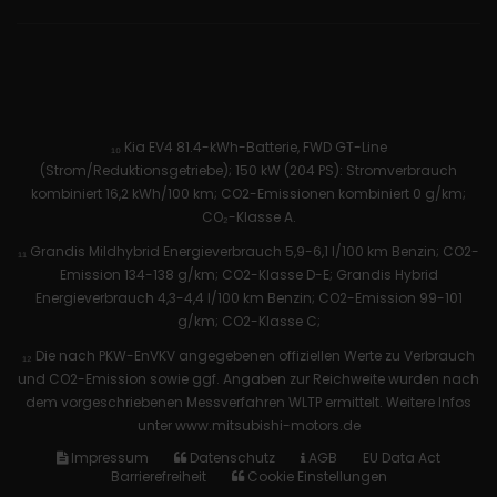
₁₀ Kia EV4 81.4-kWh-Batterie, FWD GT-Line
(Strom/Reduktionsgetriebe); 150 kW (204 PS): Stromverbrauch
kombiniert 16,2 kWh/100 km; CO2-Emissionen kombiniert 0 g/km;
CO₂-Klasse A.
₁₁ Grandis Mildhybrid Energieverbrauch 5,9-6,1 l/100 km Benzin; CO2-
Emission 134-138 g/km; CO2-Klasse D-E; Grandis Hybrid
Energieverbrauch 4,3-4,4 l/100 km Benzin; CO2-Emission 99-101
g/km; CO2-Klasse C;
₁₂ Die nach PKW-EnVKV angegebenen offiziellen Werte zu Verbrauch
und CO2-Emission sowie ggf. Angaben zur Reichweite wurden nach
dem vorgeschriebenen Messverfahren WLTP ermittelt. Weitere Infos
unter www.mitsubishi-motors.de
Impressum
Datenschutz
AGB
EU Data Act
Barrierefreiheit
Cookie Einstellungen