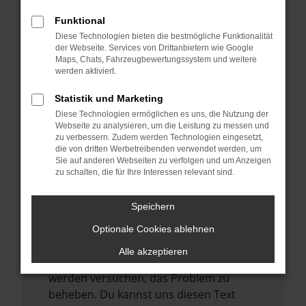
anderen Browser oder in einem privaten
Funktional
Fenster?
Diese Technologien bieten die bestmögliche Funktionalität
der Webseite. Services von Drittanbietern wie Google
Starte dein Gerät neu.
Maps, Chats, Fahrzeugbewertungssystem und weitere
Das kann manchmal helfen,
werden aktiviert.
vorübergehende Probleme zu beheben.
Statistik und Marketing
Stelle sicher, dass dein Browser und dein
Diese Technologien ermöglichen es uns, die Nutzung der
Betriebssystem auf dem neuesten Stand
Webseite zu analysieren, um die Leistung zu messen und
zu verbessern. Zudem werden Technologien eingesetzt,
sind.
die von dritten Werbetreibenden verwendet werden, um
Veraltete Software birgt nicht nur ein
Sie auf anderen Webseiten zu verfolgen und um Anzeigen
Sicherheitsrisiko, sondern kann auch dazu
zu schalten, die für Ihre Interessen relevant sind.
führen, dass bestimmte Funktionen nicht
mehr unterstützt werden.
Speichern
Wende dich an den Webseitenbetreiber.
Optionale Cookies ablehnen
Wenn du alle oben genannten Schritte
Alle akzeptieren
versucht hast, kontaktiere uns bitte. Wir
werden versuchen, das Problem zu
beheben. Du kannst uns diesen Text