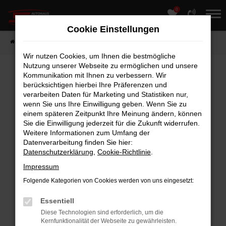
0
Zum
Hauptinhalt
Cookie Einstellungen
springen
Startseite
Fahrzeuge
Fahrzeugmarkt
Wir nutzen Cookies, um Ihnen die bestmögliche
Nutzung unserer Webseite zu ermöglichen und unsere
Kommunikation mit Ihnen zu verbessern. Wir
berücksichtigen hierbei Ihre Präferenzen und
Fehler: Network Error
verarbeiten Daten für Marketing und Statistiken nur,
Beim Laden ist ein Fehler aufgetreten.
wenn Sie uns Ihre Einwilligung geben. Wenn Sie zu
einem späteren Zeitpunkt Ihre Meinung ändern, können
Hier sind ein paar Tipps, die dir helfen können:
Sie die Einwilligung jederzeit für die Zukunft widerrufen.
Weitere Informationen zum Umfang der
Überprüfe deine Firewall und deine
Datenverarbeitung finden Sie hier:
Internetverbindung.
Datenschutzerklärung
,
Cookie-Richtlinie
.
Laden andere Webseiten, zum Beispiel
Impressum
deine Suchmaschine?
Folgende Kategorien von Cookies werden von uns eingesetzt:
Prüfe deine Browsererweiterungen.
Manche Erweiterungen, wie Werbeblocker,
Essentiell
können das Laden bestimmter Seiten
Diese Technologien sind erforderlich, um die
Kernfunktionalität der Webseite zu gewährleisten.
verhindern. Funktioniert die Seite in einem