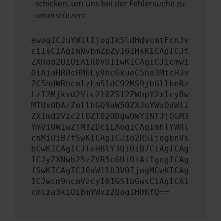
schicken, um uns bei der Fehlersuche zu
unterstützen:
ewogICJuYW1lIjogIk5ldHdvcmtFcnJv
ciIsCiAgImNvbmZpZyI6IHsKICAgICJt
ZXRob2QiOiAiR0VUIiwKICAgICJ1cmwi
OiAiaHR0cHM6Ly9hcGkueC5ha3MtcHJv
ZC5hdWRhcmlzLm5ldC92MS9jbGllbnRz
LzI2Mjkvd2Vic2l0ZS12ZWhpY2xlcy8w
MTUxODA/ZmllbGQ9aW50ZXJuYWxOdW1i
ZXImd2Vic2l0ZT02ODgwOWY1NTJjOGM3
YmViOWIwZjM3ZDciLAogICAgImhlYWRl
cnMiOiB7fSwKICAgICJib2R5IjogbnVs
bCwKICAgICJleHBlY3QiOiB7CiAgICAg
ICJyZXNwb25zZVR5cGUiOiAiIgogICAg
fSwKICAgICJ0aW1lb3V0IjogMCwKICAg
ICJwcm9ncmVzcyI6IG51bGwsCiAgICAi
cmlza3kiOiBmYWxzZQogIH0KfQ==