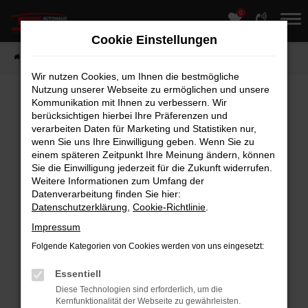
0
Zum
Hauptinhalt
Cookie Einstellungen
springen
Startseite
Fahrzeuge
Fahrzeugmarkt
Wir nutzen Cookies, um Ihnen die bestmögliche
Nutzung unserer Webseite zu ermöglichen und unsere
Kommunikation mit Ihnen zu verbessern. Wir
berücksichtigen hierbei Ihre Präferenzen und
Fehler: Network Error
verarbeiten Daten für Marketing und Statistiken nur,
Beim Laden ist ein Fehler aufgetreten.
wenn Sie uns Ihre Einwilligung geben. Wenn Sie zu
einem späteren Zeitpunkt Ihre Meinung ändern, können
Hier sind ein paar Tipps, die dir helfen können:
Sie die Einwilligung jederzeit für die Zukunft widerrufen.
Weitere Informationen zum Umfang der
Überprüfe deine Firewall und deine
Datenverarbeitung finden Sie hier:
Internetverbindung.
Datenschutzerklärung
,
Cookie-Richtlinie
.
Laden andere Webseiten, zum Beispiel
Impressum
deine Suchmaschine?
Folgende Kategorien von Cookies werden von uns eingesetzt:
Prüfe deine Browsererweiterungen.
Manche Erweiterungen, wie Werbeblocker,
Essentiell
können das Laden bestimmter Seiten
Diese Technologien sind erforderlich, um die
Kernfunktionalität der Webseite zu gewährleisten.
verhindern. Funktioniert die Seite in einem