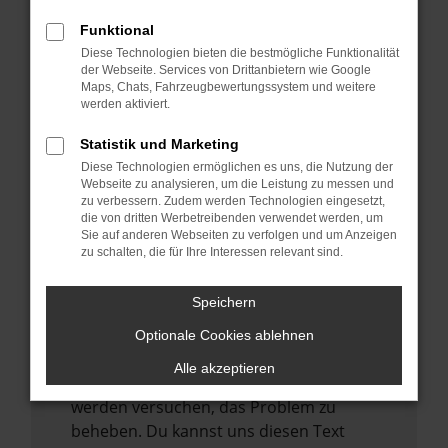
anderen Browser oder in einem privaten
Funktional
Fenster?
Diese Technologien bieten die bestmögliche Funktionalität
der Webseite. Services von Drittanbietern wie Google
Starte dein Gerät neu.
Maps, Chats, Fahrzeugbewertungssystem und weitere
Das kann manchmal helfen,
werden aktiviert.
vorübergehende Probleme zu beheben.
Statistik und Marketing
Stelle sicher, dass dein Browser und dein
Diese Technologien ermöglichen es uns, die Nutzung der
Betriebssystem auf dem neuesten Stand
Webseite zu analysieren, um die Leistung zu messen und
zu verbessern. Zudem werden Technologien eingesetzt,
sind.
die von dritten Werbetreibenden verwendet werden, um
Veraltete Software birgt nicht nur ein
Sie auf anderen Webseiten zu verfolgen und um Anzeigen
Sicherheitsrisiko, sondern kann auch dazu
zu schalten, die für Ihre Interessen relevant sind.
führen, dass bestimmte Funktionen nicht
mehr unterstützt werden.
Speichern
Wende dich an den Webseitenbetreiber.
Optionale Cookies ablehnen
Wenn du alle oben genannten Schritte
Alle akzeptieren
versucht hast, kontaktiere uns bitte. Wir
werden versuchen, das Problem zu
beheben. Du kannst uns diesen Text