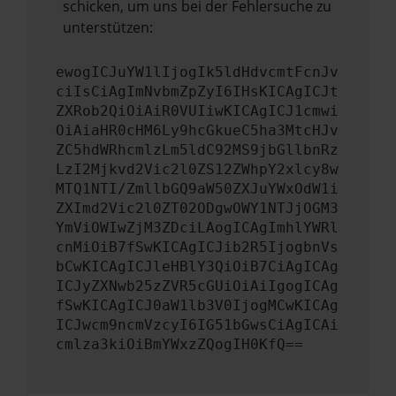
schicken, um uns bei der Fehlersuche zu
unterstützen:
ewogICJuYW1lIjogIk5ldHdvcmtFcnJv
ciIsCiAgImNvbmZpZyI6IHsKICAgICJt
ZXRob2QiOiAiR0VUIiwKICAgICJ1cmwi
OiAiaHR0cHM6Ly9hcGkueC5ha3MtcHJv
ZC5hdWRhcmlzLm5ldC92MS9jbGllbnRz
LzI2Mjkvd2Vic2l0ZS12ZWhpY2xlcy8w
MTQ1NTI/ZmllbGQ9aW50ZXJuYWxOdW1i
ZXImd2Vic2l0ZT02ODgwOWY1NTJjOGM3
YmViOWIwZjM3ZDciLAogICAgImhlYWRl
cnMiOiB7fSwKICAgICJib2R5IjogbnVs
bCwKICAgICJleHBlY3QiOiB7CiAgICAg
ICJyZXNwb25zZVR5cGUiOiAiIgogICAg
fSwKICAgICJ0aW1lb3V0IjogMCwKICAg
ICJwcm9ncmVzcyI6IG51bGwsCiAgICAi
cmlza3kiOiBmYWxzZQogIH0KfQ==