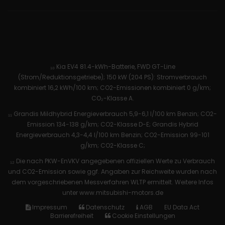
₁₀ Kia EV4 81.4-kWh-Batterie, FWD GT-Line
(Strom/Reduktionsgetriebe); 150 kW (204 PS): Stromverbrauch
kombiniert 16,2 kWh/100 km; CO2-Emissionen kombiniert 0 g/km;
CO₂-Klasse A.
₁₁ Grandis Mildhybrid Energieverbrauch 5,9-6,1 l/100 km Benzin; CO2-
Emission 134-138 g/km; CO2-Klasse D-E; Grandis Hybrid
Energieverbrauch 4,3-4,4 l/100 km Benzin; CO2-Emission 99-101
g/km; CO2-Klasse C;
₁₂ Die nach PKW-EnVKV angegebenen offiziellen Werte zu Verbrauch
und CO2-Emission sowie ggf. Angaben zur Reichweite wurden nach
dem vorgeschriebenen Messverfahren WLTP ermittelt. Weitere Infos
unter www.mitsubishi-motors.de
Impressum
Datenschutz
AGB
EU Data Act
Barrierefreiheit
Cookie Einstellungen