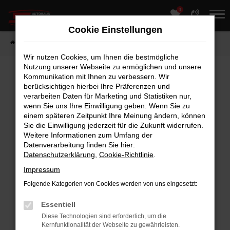
0
Zum
Hauptinhalt
Cookie Einstellungen
springen
Startseite
Fahrzeuge
Fahrzeugmarkt
Wir nutzen Cookies, um Ihnen die bestmögliche
Nutzung unserer Webseite zu ermöglichen und unsere
Kommunikation mit Ihnen zu verbessern. Wir
berücksichtigen hierbei Ihre Präferenzen und
Fehler: Network Error
verarbeiten Daten für Marketing und Statistiken nur,
Beim Laden ist ein Fehler aufgetreten.
wenn Sie uns Ihre Einwilligung geben. Wenn Sie zu
einem späteren Zeitpunkt Ihre Meinung ändern, können
Hier sind ein paar Tipps, die dir helfen können:
Sie die Einwilligung jederzeit für die Zukunft widerrufen.
Weitere Informationen zum Umfang der
Überprüfe deine Firewall und deine
Datenverarbeitung finden Sie hier:
Internetverbindung.
Datenschutzerklärung
,
Cookie-Richtlinie
.
Laden andere Webseiten, zum Beispiel
Impressum
deine Suchmaschine?
Folgende Kategorien von Cookies werden von uns eingesetzt:
Prüfe deine Browsererweiterungen.
Manche Erweiterungen, wie Werbeblocker,
Essentiell
können das Laden bestimmter Seiten
Diese Technologien sind erforderlich, um die
Kernfunktionalität der Webseite zu gewährleisten.
verhindern. Funktioniert die Seite in einem