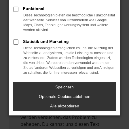
anderen Browser oder in einem privaten
Funktional
Fenster?
Diese Technologien bieten die bestmögliche Funktionalität
der Webseite. Services von Drittanbietern wie Google
Starte dein Gerät neu.
Maps, Chats, Fahrzeugbewertungssystem und weitere
Das kann manchmal helfen,
werden aktiviert.
vorübergehende Probleme zu beheben.
Statistik und Marketing
Stelle sicher, dass dein Browser und dein
Diese Technologien ermöglichen es uns, die Nutzung der
Betriebssystem auf dem neuesten Stand
Webseite zu analysieren, um die Leistung zu messen und
zu verbessern. Zudem werden Technologien eingesetzt,
sind.
die von dritten Werbetreibenden verwendet werden, um
Veraltete Software birgt nicht nur ein
Sie auf anderen Webseiten zu verfolgen und um Anzeigen
Sicherheitsrisiko, sondern kann auch dazu
zu schalten, die für Ihre Interessen relevant sind.
führen, dass bestimmte Funktionen nicht
mehr unterstützt werden.
Speichern
Wende dich an den Webseitenbetreiber.
Optionale Cookies ablehnen
Wenn du alle oben genannten Schritte
Alle akzeptieren
versucht hast, kontaktiere uns bitte. Wir
werden versuchen, das Problem zu
beheben. Du kannst uns diesen Text