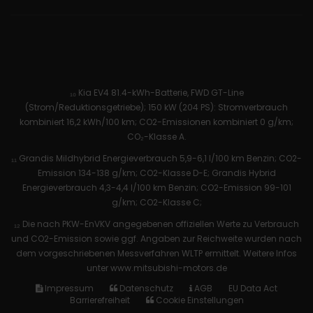
₁₀ Kia EV4 81.4-kWh-Batterie, FWD GT-Line
(Strom/Reduktionsgetriebe); 150 kW (204 PS): Stromverbrauch
kombiniert 16,2 kWh/100 km; CO2-Emissionen kombiniert 0 g/km;
CO₂-Klasse A.
₁₁ Grandis Mildhybrid Energieverbrauch 5,9-6,1 l/100 km Benzin; CO2-
Emission 134-138 g/km; CO2-Klasse D-E; Grandis Hybrid
Energieverbrauch 4,3-4,4 l/100 km Benzin; CO2-Emission 99-101
g/km; CO2-Klasse C;
₁₂ Die nach PKW-EnVKV angegebenen offiziellen Werte zu Verbrauch
und CO2-Emission sowie ggf. Angaben zur Reichweite wurden nach
dem vorgeschriebenen Messverfahren WLTP ermittelt. Weitere Infos
unter www.mitsubishi-motors.de
Impressum
Datenschutz
AGB
EU Data Act
Barrierefreiheit
Cookie Einstellungen