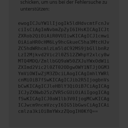
schicken, um uns bei der Fehlersuche zu
unterstützen:
ewogICJuYW1lIjogIk5ldHdvcmtFcnJv
ciIsCiAgImNvbmZpZyI6IHsKICAgICJt
ZXRob2QiOiAiR0VUIiwKICAgICJ1cmwi
OiAiaHR0cHM6Ly9hcGkueC5ha3MtcHJv
ZC5hdWRhcmlzLm5ldC92MS9jbGllbnRz
LzI2Mjkvd2Vic2l0ZS12ZWhpY2xlcy8w
MTQ4MDQ/ZmllbGQ9aW50ZXJuYWxOdW1i
ZXImd2Vic2l0ZT02ODgwOWY1NTJjOGM3
YmViOWIwZjM3ZDciLAogICAgImhlYWRl
cnMiOiB7fSwKICAgICJib2R5IjogbnVs
bCwKICAgICJleHBlY3QiOiB7CiAgICAg
ICJyZXNwb25zZVR5cGUiOiAiIgogICAg
fSwKICAgICJ0aW1lb3V0IjogMCwKICAg
ICJwcm9ncmVzcyI6IG51bGwsCiAgICAi
cmlza3kiOiBmYWxzZQogIH0KfQ==