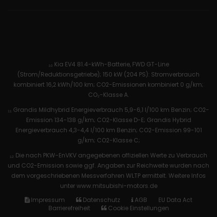
₁₀ Kia EV4 81.4-kWh-Batterie, FWD GT-Line
(Strom/Reduktionsgetriebe); 150 kW (204 PS): Stromverbrauch
kombiniert 16,2 kWh/100 km; CO2-Emissionen kombiniert 0 g/km;
CO₂-Klasse A.
₁₁ Grandis Mildhybrid Energieverbrauch 5,9-6,1 l/100 km Benzin; CO2-
Emission 134-138 g/km; CO2-Klasse D-E; Grandis Hybrid
Energieverbrauch 4,3-4,4 l/100 km Benzin; CO2-Emission 99-101
g/km; CO2-Klasse C;
₁₂ Die nach PKW-EnVKV angegebenen offiziellen Werte zu Verbrauch
und CO2-Emission sowie ggf. Angaben zur Reichweite wurden nach
dem vorgeschriebenen Messverfahren WLTP ermittelt. Weitere Infos
unter www.mitsubishi-motors.de
Impressum
Datenschutz
AGB
EU Data Act
Barrierefreiheit
Cookie Einstellungen