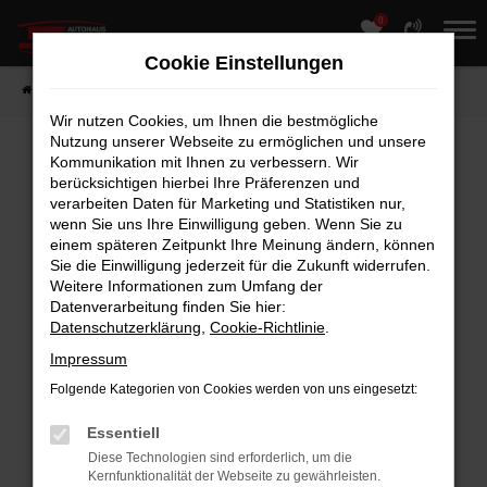
0
Zum
Hauptinhalt
Cookie Einstellungen
springen
Startseite
Fahrzeuge
Fahrzeugmarkt
Wir nutzen Cookies, um Ihnen die bestmögliche
Nutzung unserer Webseite zu ermöglichen und unsere
Kommunikation mit Ihnen zu verbessern. Wir
berücksichtigen hierbei Ihre Präferenzen und
Fehler: Network Error
verarbeiten Daten für Marketing und Statistiken nur,
Beim Laden ist ein Fehler aufgetreten.
wenn Sie uns Ihre Einwilligung geben. Wenn Sie zu
einem späteren Zeitpunkt Ihre Meinung ändern, können
Hier sind ein paar Tipps, die dir helfen können:
Sie die Einwilligung jederzeit für die Zukunft widerrufen.
Weitere Informationen zum Umfang der
Überprüfe deine Firewall und deine
Datenverarbeitung finden Sie hier:
Internetverbindung.
Datenschutzerklärung
,
Cookie-Richtlinie
.
Laden andere Webseiten, zum Beispiel
Impressum
deine Suchmaschine?
Folgende Kategorien von Cookies werden von uns eingesetzt:
Prüfe deine Browsererweiterungen.
Manche Erweiterungen, wie Werbeblocker,
Essentiell
können das Laden bestimmter Seiten
Diese Technologien sind erforderlich, um die
Kernfunktionalität der Webseite zu gewährleisten.
verhindern. Funktioniert die Seite in einem