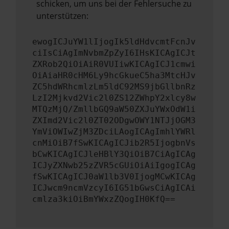
schicken, um uns bei der Fehlersuche zu
unterstützen:
ewogICJuYW1lIjogIk5ldHdvcmtFcnJv
ciIsCiAgImNvbmZpZyI6IHsKICAgICJt
ZXRob2QiOiAiR0VUIiwKICAgICJ1cmwi
OiAiaHR0cHM6Ly9hcGkueC5ha3MtcHJv
ZC5hdWRhcmlzLm5ldC92MS9jbGllbnRz
LzI2Mjkvd2Vic2l0ZS12ZWhpY2xlcy8w
MTQzMjQ/ZmllbGQ9aW50ZXJuYWxOdW1i
ZXImd2Vic2l0ZT02ODgwOWY1NTJjOGM3
YmViOWIwZjM3ZDciLAogICAgImhlYWRl
cnMiOiB7fSwKICAgICJib2R5IjogbnVs
bCwKICAgICJleHBlY3QiOiB7CiAgICAg
ICJyZXNwb25zZVR5cGUiOiAiIgogICAg
fSwKICAgICJ0aW1lb3V0IjogMCwKICAg
ICJwcm9ncmVzcyI6IG51bGwsCiAgICAi
cmlza3kiOiBmYWxzZQogIH0KfQ==