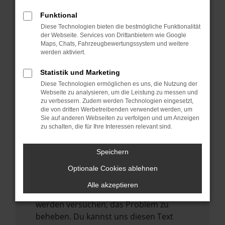
anderen Browser oder in einem privaten
Funktional
Fenster?
Diese Technologien bieten die bestmögliche Funktionalität
der Webseite. Services von Drittanbietern wie Google
Starte dein Gerät neu.
Maps, Chats, Fahrzeugbewertungssystem und weitere
Das kann manchmal helfen,
werden aktiviert.
vorübergehende Probleme zu beheben.
Statistik und Marketing
Stelle sicher, dass dein Browser und dein
Diese Technologien ermöglichen es uns, die Nutzung der
Betriebssystem auf dem neuesten Stand
Webseite zu analysieren, um die Leistung zu messen und
zu verbessern. Zudem werden Technologien eingesetzt,
sind.
die von dritten Werbetreibenden verwendet werden, um
Veraltete Software birgt nicht nur ein
Sie auf anderen Webseiten zu verfolgen und um Anzeigen
Sicherheitsrisiko, sondern kann auch dazu
zu schalten, die für Ihre Interessen relevant sind.
führen, dass bestimmte Funktionen nicht
mehr unterstützt werden.
Speichern
Wende dich an den Webseitenbetreiber.
Optionale Cookies ablehnen
Wenn du alle oben genannten Schritte
Alle akzeptieren
versucht hast, kontaktiere uns bitte. Wir
werden versuchen, das Problem zu
beheben. Du kannst uns diesen Text